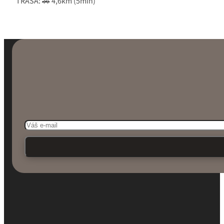
TRASA: 🚗 4,6km (5min)