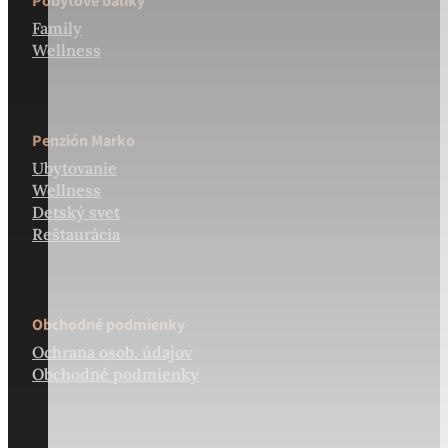
Pobytové balíky
Family
Wellness
Penzión Marko
Ubytovanie
Wellness
Detský svet
Reštaurácia
Obchodné podmienky
Ochrana osob. údajov
Obchodné podmienky