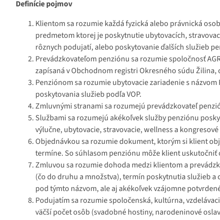
Definície pojmov
Klientom sa rozumie každá fyzická alebo právnická osob
predmetom ktorej je poskytnutie ubytovacích, stravovac
rôznych podujatí, alebo poskytovanie ďalších služieb p
Prevádzkovateľom penziónu sa rozumie spoločnosť AGRO-
zapísaná v Obchodnom registri Okresného súdu Žilina, od
Penziónom sa rozumie ubytovacie zariadenie s názvom P
poskytovania služieb podľa VOP.
Zmluvnými stranami sa rozumejú prevádzkovateľ penzión
Službami sa rozumejú akékoľvek služby penziónu posky
výlučne, ubytovacie, stravovacie, wellness a kongresové 
Objednávkou sa rozumie dokument, ktorým si klient obj
termíne. So súhlasom penziónu môže klient uskutočniť o
Zmluvou sa rozumie dohoda medzi klientom a prevádzkov
(čo do druhu a množstva), termín poskytnutia služieb a
pod týmto názvom, ale aj akékoľvek vzájomne potvrdené
Podujatím sa rozumie spoločenská, kultúrna, vzdelávaci
väčší počet osôb (svadobné hostiny, narodeninové oslavy