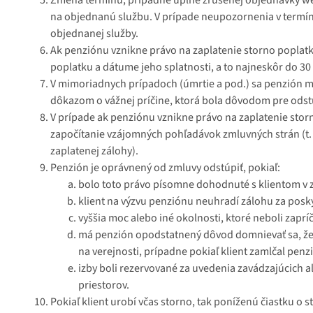
na objednanú službu. V prípade neupozornenia v termín
objednanej služby.
Ak penziónu vznikne právo na zaplatenie storno poplatk
poplatku a dátume jeho splatnosti, a to najneskôr do 30
V mimoriadnych prípadoch (úmrtie a pod.) sa penzión mô
dôkazom o vážnej príčine, ktorá bola dôvodom pre odst
V prípade ak penziónu vznikne právo na zaplatenie stor
započítanie vzájomných pohľadávok zmluvných strán (t. 
zaplatenej zálohy).
Penzión je oprávnený od zmluvy odstúpiť, pokiaľ:
bolo toto právo písomne dohodnuté s klientom v 
klient na výzvu penziónu neuhradí zálohu za posky
vyššia moc alebo iné okolnosti, ktoré neboli zap
má penzión opodstatnený dôvod domnievať sa, že 
na verejnosti, prípadne pokiaľ klient zamlčal pen
izby boli rezervované za uvedenia zavádzajúcich 
priestorov.
Pokiaľ klient urobí včas storno, tak poníženú čiastku o