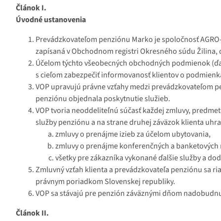
Článok I.
Rezervácia
Úvodné ustanovenia
Prevádzkovateľom penziónu Marko je spoločnosť AGRO-MA
zapísaná v Obchodnom registri Okresného súdu Žilina, odd
Účelom týchto všeobecných obchodných podmienok (ďal
s cieľom zabezpečiť informovanosť klientov o podmienk
VOP upravujú právne vzťahy medzi prevádzkovateľom penz
penziónu objednala poskytnutie služieb.
VOP tvoria neoddeliteľnú súčasť každej zmluvy, predmet
služby penziónu a na strane druhej záväzok klienta uhr
zmluvy o prenájme izieb za účelom ubytovania,
zmluvy o prenájme konferenčných a banketových m
všetky pre zákazníka vykonané ďalšie služby a do
Zmluvný vzťah klienta a prevádzkovateľa penziónu sa r
právnym poriadkom Slovenskej republiky.
VOP sa stávajú pre penzión záväznými dňom nadobudnuti
Článok II.