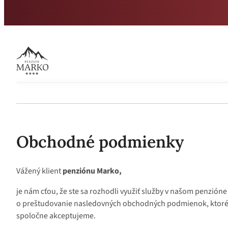
Preskočiť na hlavný obsah
Preskočiť na pätičku
Ubytovanie
Wellness
Pobytové balíky
Poukazy pre Wellness
Darčekové poukazy
Obchodné podmienky
Vážený klient
penziónu Marko,
je nám cťou, že ste sa rozhodli využiť služby v našom penzió
o preštudovanie nasledovných obchodných podmienok, ktoré 
spoločne akceptujeme.