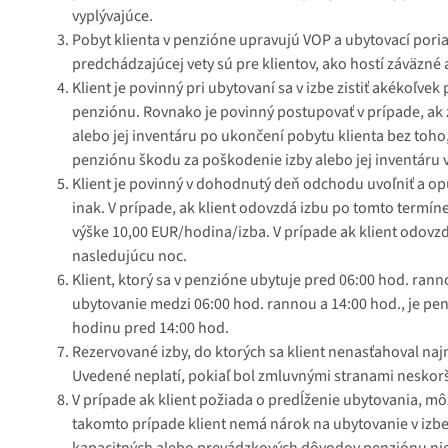
vyplývajúce.
Pobyt klienta v penzióne upravujú VOP a ubytovací pori
predchádzajúcej vety sú pre klientov, ako hostí záväzné
Klient je povinný pri ubytovaní sa v izbe zistiť akékoľve
penziónu. Rovnako je povinný postupovať v prípade, ak z
alebo jej inventáru po ukončení pobytu klienta bez toho,
penziónu škodu za poškodenie izby alebo jej inventáru 
Klient je povinný v dohodnutý deň odchodu uvoľniť a o
inak. V prípade, ak klient odovzdá izbu po tomto termín
výške 10,00 EUR/hodina/izba. V prípade ak klient odov
nasledujúcu noc.
Klient, ktorý sa v penzióne ubytuje pred 06:00 hod. ran
ubytovanie medzi 06:00 hod. rannou a 14:00 hod., je pe
hodinu pred 14:00 hod.
Rezervované izby, do ktorých sa klient nenasťahoval n
Uvedené neplatí, pokiaľ bol zmluvnými stranami neskorš
V prípade ak klient požiada o predĺženie ubytovania, môž
takomto prípade klient nemá nárok na ubytovanie v izbe, 
kapacitných alebo prevádzkových dôvodov penziónu nie