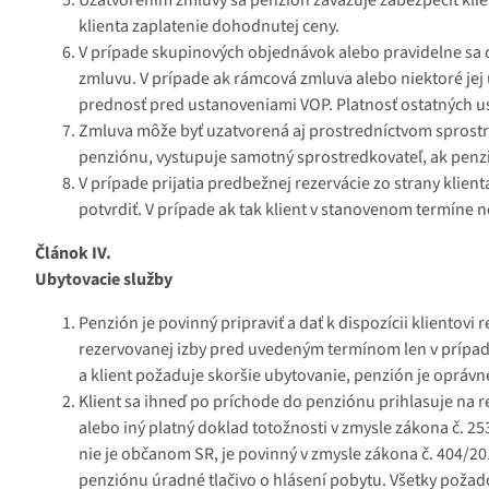
klienta zaplatenie dohodnutej ceny.
V prípade skupinových objednávok alebo pravidelne sa 
zmluvu. V prípade ak rámcová zmluva alebo niektoré jej
prednosť pred ustanoveniami VOP. Platnosť ostatných us
Zmluva môže byť uzatvorená aj prostredníctvom sprostr
penziónu, vystupuje samotný sprostredkovateľ, ak penz
V prípade prijatia predbežnej rezervácie zo strany klien
potvrdiť. V prípade ak tak klient v stanovenom termíne n
Článok IV.
Ubytovacie služby
Penzión je povinný pripraviť a dať k dispozícii kliento
rezervovanej izby pred uvedeným termínom len v prípade,
a klient požaduje skoršie ubytovanie, penzión je oprávne
Klient sa ihneď po príchode do penziónu prihlasuje na re
alebo iný platný doklad totožnosti v zmysle zákona č. 253
nie je občanom SR, je povinný v zmysle zákona č. 404/20
penziónu úradné tlačivo o hlásení pobytu. Všetky požado