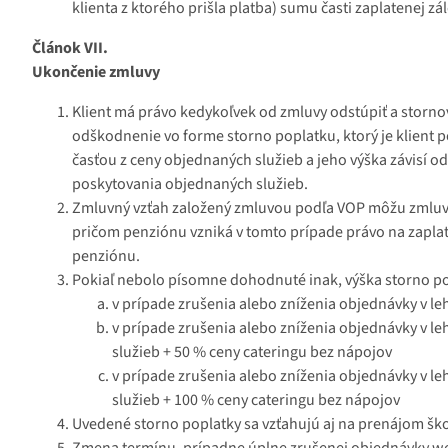
klienta z ktorého prišla platba) sumu časti zaplatenej zál
Článok VII.
Ukončenie zmluvy
Klient má právo kedykoľvek od zmluvy odstúpiť a storn
odškodnenie vo forme storno poplatku, ktorý je klient
časťou z ceny objednaných služieb a jeho výška závisí
poskytovania objednaných služieb.
Zmluvný vzťah založený zmluvou podľa VOP môžu zmluv
pričom penziónu vzniká v tomto prípade právo na zapla
penziónu.
Pokiaľ nebolo písomne dohodnuté inak, výška storno po
v prípade zrušenia alebo zníženia objednávky v le
v prípade zrušenia alebo zníženia objednávky v l
služieb + 50 % ceny cateringu bez nápojov
v prípade zrušenia alebo zníženia objednávky v l
služieb + 100 % ceny cateringu bez nápojov
Uvedené storno poplatky sa vzťahujú aj na prenájom školi
Zmena termínu, prípadne úplne zrušenej objednávky wel