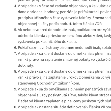
V prípade ak v čase od zadania objednávky a kalkulácie
dane z pridanej hodnoty, penzión je pri fakturácii pov
predpisu účinného v čase vystavenia faktúry. Zmena sad
objednanej služby podľa bodu 4. tohto článku VOP.
Ak nebolo vopred dohodnuté inak, podkladom pre vyúčtov
odchodu klienta z priestorov penziónu alebo v deň, ked
vystavenia pokladničného dokladu.
Pokiaľ sa zmluvné strany písomne nedohodli inak, splatn
V prípade ak sa klient dostane do omeškania s plnením s
vzniká právo na zaplatenie zmluvnej pokuty vo výške 0,
dotknutý.
V prípade ak sa klient dostane do omeškania s plnením s
vzniká právo aj na zaplatenie úrokov z omeškania vo výš
stanovenej Obchodným zákonníkom.
V prípade ak sa do omeškania s plnením peňažných záväz
objednané služby poskytnutá zľava, takýto klient stráca
žiadať od klienta zaplatenie plnej ceny poskytnutých sl
V prípade ak nastane situácia definovaná v článku VII bo