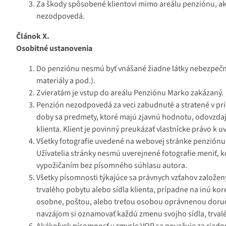
Za škody spôsobené klientovi mimo areálu penziónu, ako
nezodpovedá.
Článok X.
Osobitné ustanovenia
Do penziónu nesmú byť vnášané žiadne látky nebezpečnej 
materiály a pod.).
Zvieratám je vstup do areálu Penziónu Marko zakázaný.
Penzión nezodpovedá za veci zabudnuté a stratené v pri
doby sa predmety, ktoré majú zjavnú hodnotu, odovzdajú
klienta. Klient je povinný preukázať vlastnícke právo k 
Všetky fotografie uvedené na webovej stránke penzión
Užívatelia stránky nesmú uverejnené fotografie meniť, 
vypožičaním bez písomného súhlasu autora.
Všetky písomnosti týkajúce sa právnych vzťahov založe
trvalého pobytu alebo sídla klienta, prípadne na inú k
osobne, poštou, alebo treťou osobou oprávnenou doručo
navzájom si oznamovať každú zmenu svojho sídla, trvalé
Akákoľvek písomnosť v zmysle VOP sa považuje za riadn