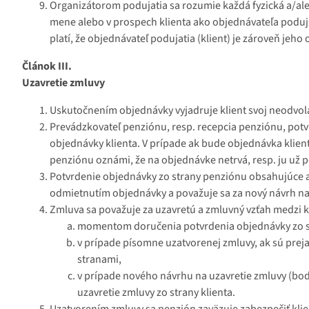
Organizátorom podujatia sa rozumie každá fyzická a/al
mene alebo v prospech klienta ako objednávateľa poduja
platí, že objednávateľ podujatia (klient) je zároveň jeh
Článok III.
Uzavretie zmluvy
Uskutočnením objednávky vyjadruje klient svoj neodvola
Prevádzkovateľ penziónu, resp. recepcia penziónu, potvr
objednávky klienta. V prípade ak bude objednávka klie
penziónu oznámi, že na objednávke netrvá, resp. ju už 
Potvrdenie objednávky zo strany penziónu obsahujúce 
odmietnutím objednávky a považuje sa za nový návrh na
Zmluva sa považuje za uzavretú a zmluvný vzťah medzi 
momentom doručenia potvrdenia objednávky zo st
v prípade písomne uzatvorenej zmluvy, ak sú pre
stranami,
v prípade nového návrhu na uzavretie zmluvy (b
uzavretie zmluvy zo strany klienta.
Uzatvorením zmluvy sa penzión zaväzuje zabezpečiť klie