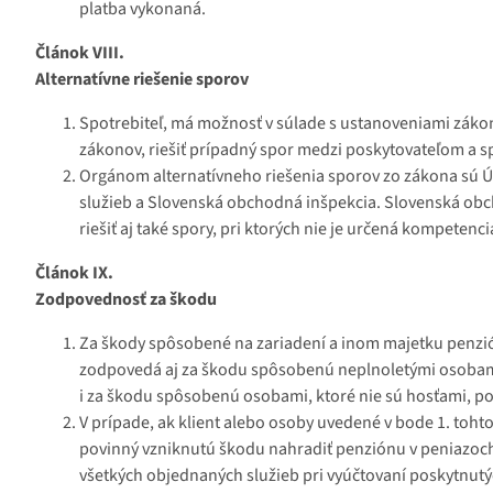
platba vykonaná.
Článok VIII.
Alternatívne riešenie sporov
Spotrebiteľ, má možnosť v súlade s ustanoveniami zákona
zákonov, riešiť prípadný spor medzi poskytovateľom a s
Orgánom alternatívneho riešenia sporov zo zákona sú Úr
služieb a Slovenská obchodná inšpekcia. Slovenská obc
riešiť aj také spory, pri ktorých nie je určená kompeten
Článok
IX
.
Zodpovednosť za škodu
Za škody spôsobené na zariadení a inom majetku penzió
zodpovedá aj za škodu spôsobenú neplnoletými osobami,
i za škodu spôsobenú osobami, ktoré nie sú hosťami, p
V prípade, ak klient alebo osoby uvedené v bode 1. toh
povinný vzniknutú škodu nahradiť penziónu v peniazoch.
všetkých objednaných služieb pri vyúčtovaní poskytnutýc