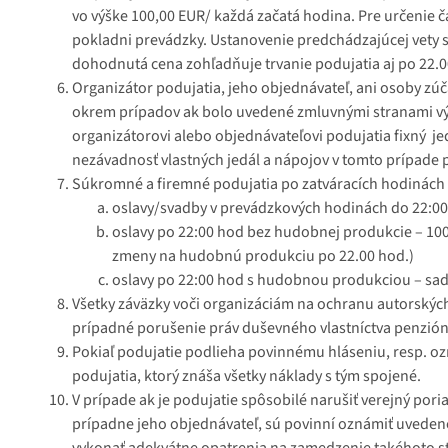
vo výške 100,00 EUR/ každá začatá hodina. Pre určenie č
pokladni prevádzky. Ustanovenie predchádzajúcej vety s
dohodnutá cena zohľadňuje trvanie podujatia aj po 22.0
Organizátor podujatia, jeho objednávateľ, ani osoby zú
okrem prípadov ak bolo uvedené zmluvnými stranami vý
organizátorovi alebo objednávateľovi podujatia fixný je
nezávadnosť vlastných jedál a nápojov v tomto prípade
Súkromné a firemné podujatia po zatváracích hodinách
oslavy/svadby v prevádzkových hodinách do 22:00 
oslavy po 22:00 hod bez hudobnej produkcie – 100
zmeny na hudobnú produkciu po 22.00 hod.)
oslavy po 22:00 hod s hudobnou produkciou – sad
Všetky záväzky voči organizáciám na ochranu autorských 
prípadné porušenie práv duševného vlastníctva penzió
Pokiaľ podujatie podlieha povinnému hláseniu, resp. 
podujatia, ktorý znáša všetky náklady s tým spojené.
V prípade ak je podujatie spôsobilé narušiť verejný por
prípadne jeho objednávateľ, sú povinní oznámiť uveden
vykonať adekvátne opatrenia na zamedzenie takéhoto sta