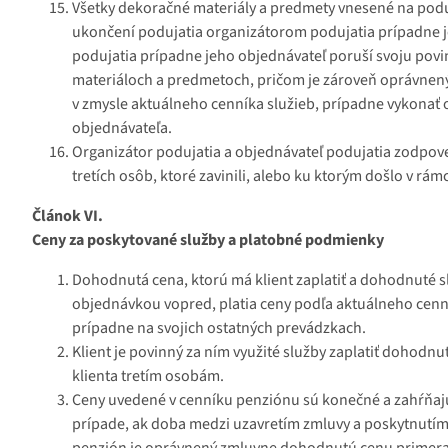
Všetky dekoračné materiály a predmety vnesené na podu
ukončení podujatia organizátorom podujatia prípadne 
podujatia prípadne jeho objednávateľ poruší svoju povi
materiáloch a predmetoch, pričom je zároveň oprávnen
v zmysle aktuálneho cenníka služieb, prípadne vykonať 
objednávateľa.
Organizátor podujatia a objednávateľ podujatia zodpov
tretích osôb, ktoré zavinili, alebo ku ktorým došlo v rám
Článok VI.
Ceny za poskytované služby a platobné podmienky
Dohodnutá cena, ktorú má klient zaplatiť a dohodnuté s
objednávkou vopred, platia ceny podľa aktuálneho cenní
prípadne na svojich ostatných prevádzkach.
Klient je povinný za ním využité služby zaplatiť dohodnu
klienta tretím osobám.
Ceny uvedené v cenníku penziónu sú konečné a zahŕňajú
prípade, ak doba medzi uzavretím zmluvy a poskytnutím 
penzión je oprávnený zmluvne dohodnutú cenu primerane 