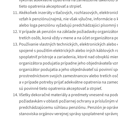
tieto opatrenia akceptovať a strpieť.
Akékoľvek inzeráty v tlačových, rozhlasových, elektroni
vzťah k penziónu(najmä, nie však výlučne, informácie o 
alebo loga penziónu vyžadujú predchádzajúci písomný 
V prípade ak penzión na základe požiadavky organizátor
tretích osôb, koná vždy v mene a na účet organizátora
Používanie vlastných technických, elektronických alebo e
spojené s použitím elektrických alebo iných káblových 
spoplatniť prístroje a zariadenia, ktoré nad obvyklú mi
organizátora podujatia prípadne jeho objednávateľa vz
organizátor podujatia a jeho objednávateľ sú povinní s
prostredníctvom svojich zamestnancov alebo tretích osô
a v prípade potreby prijať adekvátne opatrenia na zamed
sú povinné tieto opatrenia akceptovať a strpieť.
Všetky dekoračné materiály a predmety vnesené na podu
požiadavkám v oblasti požiarnej ochrany a príslušným 
predchádzajúcemu súhlasu penziónu. Penzión je oprávnený
stanoviska orgánov verejnej správy spoplatnené správ