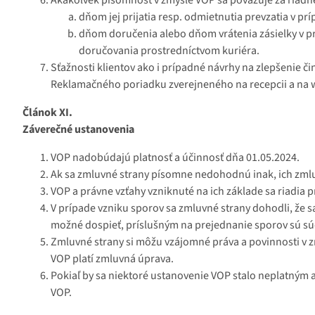
dňom jej prijatia resp. odmietnutia prevzatia v p
dňom doručenia alebo dňom vrátenia zásielky v p
doručovania prostredníctvom kuriéra.
Sťažnosti klientov ako i prípadné návrhy na zlepšenie č
Reklamačného poriadku zverejneného na recepcii a na 
Článok XI.
Záverečné ustanovenia
VOP nadobúdajú platnosť a účinnosť dňa 01.05.2024.
Ak sa zmluvné strany písomne nedohodnú inak, ich zmlu
VOP a právne vzťahy vzniknuté na ich základe sa riadia
V prípade vzniku sporov sa zmluvné strany dohodli, že s
možné dospieť, príslušným na prejednanie sporov sú sú
Zmluvné strany si môžu vzájomné práva a povinnosti v 
VOP platí zmluvná úprava.
Pokiaľ by sa niektoré ustanovenie VOP stalo neplatným 
VOP.